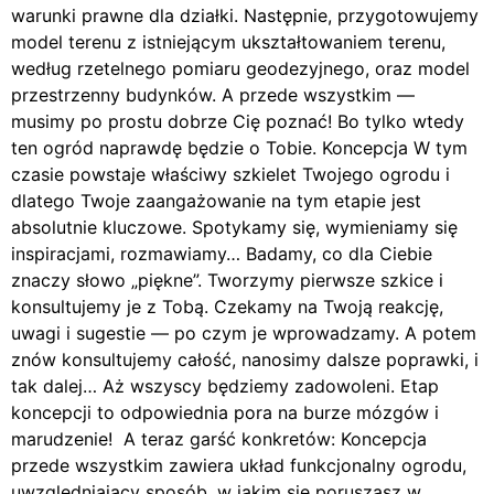
warunki prawne dla działki. Następnie, przygotowujemy
model terenu z istniejącym ukształtowaniem terenu,
według rzetelnego pomiaru geodezyjnego, oraz model
przestrzenny budynków. A przede wszystkim —
musimy po prostu dobrze Cię poznać! Bo tylko wtedy
ten ogród naprawdę będzie o Tobie. Koncepcja W tym
czasie powstaje właściwy szkielet Twojego ogrodu i
dlatego Twoje zaangażowanie na tym etapie jest
absolutnie kluczowe. Spotykamy się, wymieniamy się
inspiracjami, rozmawiamy… Badamy, co dla Ciebie
znaczy słowo „piękne”. Tworzymy pierwsze szkice i
konsultujemy je z Tobą. Czekamy na Twoją reakcję,
uwagi i sugestie — po czym je wprowadzamy. A potem
znów konsultujemy całość, nanosimy dalsze poprawki, i
tak dalej… Aż wszyscy będziemy zadowoleni. Etap
koncepcji to odpowiednia pora na burze mózgów i
marudzenie! A teraz garść konkretów: Koncepcja
przede wszystkim zawiera układ funkcjonalny ogrodu,
uwzględniający sposób, w jakim się poruszasz w