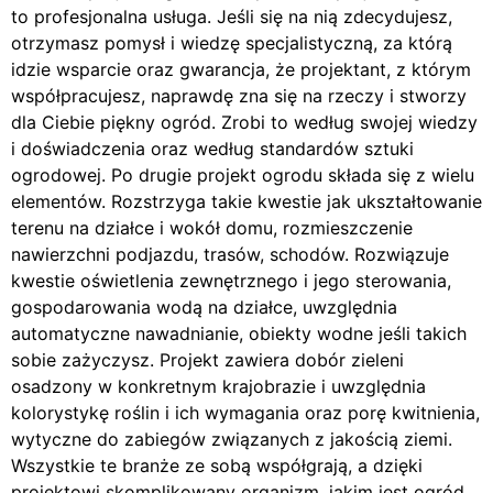
to profesjonalna usługa. Jeśli się na nią zdecydujesz,
otrzymasz pomysł i wiedzę specjalistyczną, za którą
idzie wsparcie oraz gwarancja, że projektant, z którym
współpracujesz, naprawdę zna się na rzeczy i stworzy
dla Ciebie piękny ogród. Zrobi to według swojej wiedzy
i doświadczenia oraz według standardów sztuki
ogrodowej. Po drugie projekt ogrodu składa się z wielu
elementów. Rozstrzyga takie kwestie jak ukształtowanie
terenu na działce i wokół domu, rozmieszczenie
nawierzchni podjazdu, trasów, schodów. Rozwiązuje
kwestie oświetlenia zewnętrznego i jego sterowania,
gospodarowania wodą na działce, uwzględnia
automatyczne nawadnianie, obiekty wodne jeśli takich
sobie zażyczysz. Projekt zawiera dobór zieleni
osadzony w konkretnym krajobrazie i uwzględnia
kolorystykę roślin i ich wymagania oraz porę kwitnienia,
wytyczne do zabiegów związanych z jakością ziemi.
Wszystkie te branże ze sobą współgrają, a dzięki
projektowi skomplikowany organizm, jakim jest ogród