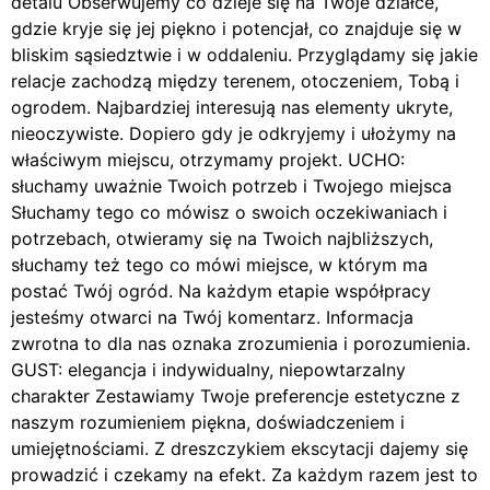
detalu Obserwujemy co dzieje się na Twoje działce,
gdzie kryje się jej piękno i potencjał, co znajduje się w
bliskim sąsiedztwie i w oddaleniu. Przyglądamy się jakie
relacje zachodzą między terenem, otoczeniem, Tobą i
ogrodem. Najbardziej interesują nas elementy ukryte,
nieoczywiste. Dopiero gdy je odkryjemy i ułożymy na
właściwym miejscu, otrzymamy projekt. UCHO:
słuchamy uważnie Twoich potrzeb i Twojego miejsca
Słuchamy tego co mówisz o swoich oczekiwaniach i
potrzebach, otwieramy się na Twoich najbliższych,
słuchamy też tego co mówi miejsce, w którym ma
postać Twój ogród. Na każdym etapie współpracy
jesteśmy otwarci na Twój komentarz. Informacja
zwrotna to dla nas oznaka zrozumienia i porozumienia.
GUST: elegancja i indywidualny, niepowtarzalny
charakter Zestawiamy Twoje preferencje estetyczne z
naszym rozumieniem piękna, doświadczeniem i
umiejętnościami. Z dreszczykiem ekscytacji dajemy się
prowadzić i czekamy na efekt. Za każdym razem jest to